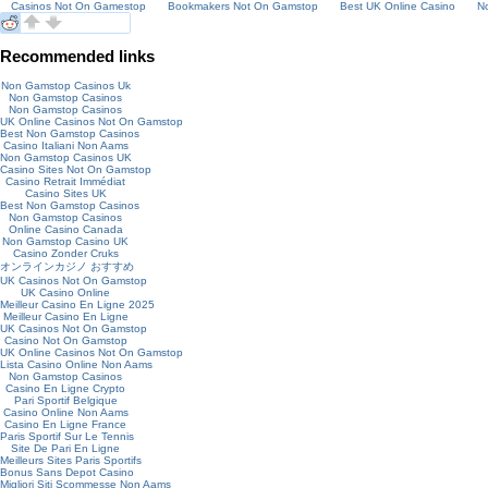
Casinos Not On Gamestop
Bookmakers Not On Gamstop
Best UK Online Casino
N
Recommended links
Non Gamstop Casinos Uk
Non Gamstop Casinos
Non Gamstop Casinos
UK Online Casinos Not On Gamstop
Best Non Gamstop Casinos
Casino Italiani Non Aams
Non Gamstop Casinos UK
Casino Sites Not On Gamstop
Casino Retrait Immédiat
Casino Sites UK
Best Non Gamstop Casinos
Non Gamstop Casinos
Online Casino Canada
Non Gamstop Casino UK
Casino Zonder Cruks
オンラインカジノ おすすめ
UK Casinos Not On Gamstop
UK Casino Online
Meilleur Casino En Ligne 2025
Meilleur Casino En Ligne
UK Casinos Not On Gamstop
Casino Not On Gamstop
UK Online Casinos Not On Gamstop
Lista Casino Online Non Aams
Non Gamstop Casinos
Casino En Ligne Crypto
Pari Sportif Belgique
Casino Online Non Aams
Casino En Ligne France
Paris Sportif Sur Le Tennis
Site De Pari En Ligne
Meilleurs Sites Paris Sportifs
Bonus Sans Depot Casino
Migliori Siti Scommesse Non Aams